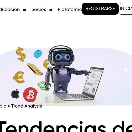
REGISTRARSE
INICI
ducación
Socios
Plataformas
cio
»
Trend Analysis
 Tendencias 