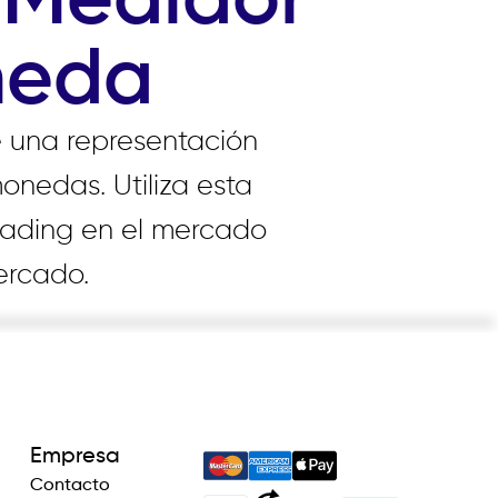
 Medidor
neda
 una representación
monedas. Utiliza esta
rading en el mercado
ercado.
Empresa
Contacto