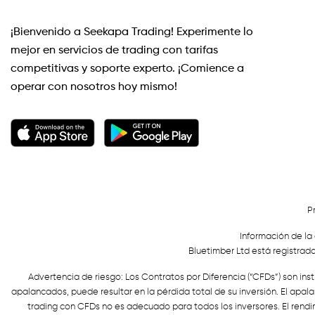
¡Bienvenido a Seekapa Trading! Experimente lo
mejor en servicios de trading con tarifas
competitivas y soporte experto. ¡Comience a
operar con nosotros hoy mismo!
P
Información de la
Bluetimber Ltd está registrada
Advertencia de riesgo: Los Contratos por Diferencia (“CFDs”) son in
apalancados, puede resultar en la pérdida total de su inversión. El apa
trading con CFDs no es adecuado para todos los inversores. El rendim