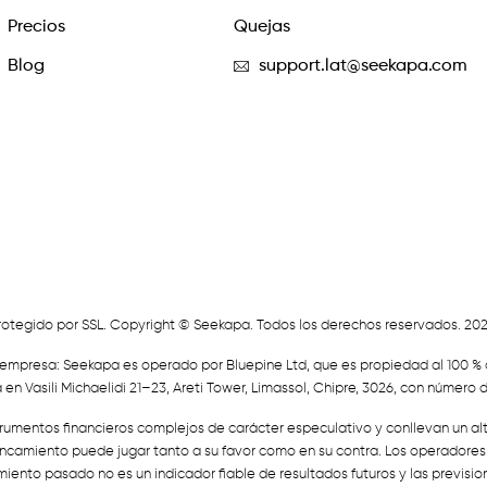
Precios
Quejas
Blog
support.lat@seekapa.com
rotegido por SSL. Copyright © Seekapa. Todos los derechos reservados. 202
 empresa: Seekapa es operado por Bluepine Ltd, que es propiedad al 100 % 
 en Vasili Michaelidi 21–23, Areti Tower, Limassol, Chipre, 3026, con número 
strumentos financieros complejos de carácter especulativo y conllevan un a
lancamiento puede jugar tanto a su favor como en su contra. Los operadore
iento pasado no es un indicador fiable de resultados futuros y las previsio