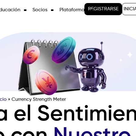
REGISTRARSE
INICI
ducación
Socios
Plataformas
cio
»
Currency Strength Meter
a el Sentimien