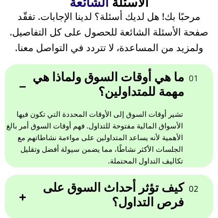
Monday-
الأسئلة
الشائعة
3:00
15:45
Friday
SBEAN
مرحبًا بك! هل لديك أسئلة؟ لدينا الإجابات. تفقّد
2026-08-
VIX-AUG26
صفحة الأسئلة الشائعة للحصول على كل التفاصيل.
16
Monday-
Volatility S&P500 Index Future
16:30
21:30
ولمزيد من المساعدة، لا تتردد في التواصل معنا.
Friday
RICE
2026-08-
ما هي أوقات السوق ولماذا هي
Monday-
01
CL-SEP26
16
17:00
23:00
Friday
Light Sweet Crude Oil
مهمة للمتداولين؟
FLUMBER
Monday-
2026-08-
تشير أوقات السوق إلى الأوقات المحددة التي تكون فيها
1:00
24:00
Friday
HSI-AUG26
23
PLAT
الأسواق المالية مفتوحة للتداول. فهم أوقات السوق أمر بالغ
Hang Seng Index Future
الأهمية لأنه يساعد المتداولين على مواءمة نشاطاتهم مع
Monday-
الجلسات الأكثر نشاطًا، مما يضمن سيولة أفضل وتقليل
1:00
24:00
Friday
2026-08-
تكاليف التداول المحتملة.
XAUUSD
NIFTY-AUG26
23
CNX NIFTY
كيف تؤثر أحداث السوق على
Monday-
02
1:00
24:00
Friday
فرص التداول؟
XAGUSD
2026-08-
NGAS-SEP26