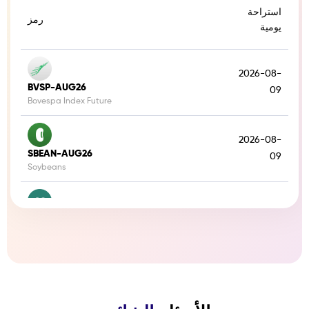
3:00
15:45
Friday
استراحة
CORN
رمز
يومية
Monday-
3:00
15:45
Friday
WHEAT
2026-08-
BVSP-AUG26
09
Monday-
Bovespa Index Future
1:00
24:00
Friday
PALLAD
2026-08-
Monday-
SBEAN-AUG26
09
1:00
24:00
Soybeans
Friday
GC
Monday-
2026-08-
1:00
24:00
CAC-AUG26
Friday
16
COPP
CAC 40 Index Future - EUR
Monday-
15:00
21:00
2026-08-
Friday
ORANG
IBEX-AUG26
16
IBEX 35