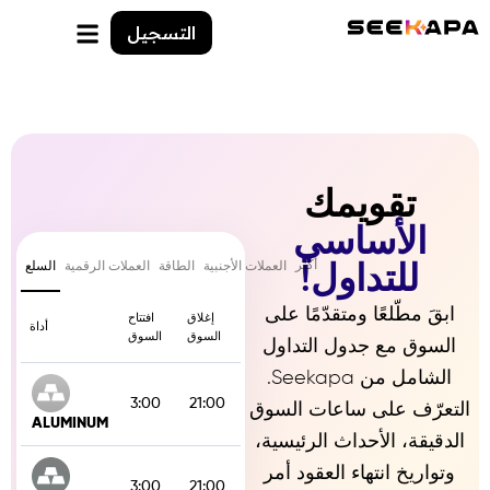
التسجيل
تقويمك
الأساسي
أكثر
العملات الأجنبية
الطاقة
العملات الرقمية
السلع
للتداول!
ابقَ مطّلعًا ومتقدّمًا على
إغلاق
افتتاح
أيام العمل
أداة
السوق
السوق
السوق مع جدول التداول
الشامل من Seekapa.
Monday-
3:00
21:00
التعرّف على ساعات السوق
Friday
ALUMINUM
الدقيقة، الأحداث الرئيسية،
وتواريخ انتهاء العقود أمر
Monday-
3:00
21:00