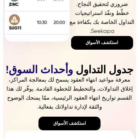
Friday
ضروري لتحقيق النجاح.
ZINC
خطّط ونفّذ استراتيجيات
Monday-
التداول الخاصة بك بكفاءة مع
10:30
20:00
Friday
SUG11
Seekapa.
Monday-
استكشف الأسواق
4:00
21:20
Friday
COTT2
Monday-
جدول التداول
وأحداث السوق!
11:45
20:30
Friday
COCOA
معرفة مواعيد انتهاء العقود يسمح لك بمعالجة المراكز،
إغلاق التداولات، والتخطيط للخطوة القادمة. يوفّر لك هذا
Monday-
3:00
15:45
Friday
القسم تواريخ انتهاء العقود الرئيسية، ممّا يمنحك الوضوح
OATS
والثقة لإدارة تداولاتك بفعالية.
Monday-
11:15
20:30
Friday
COFFE
استكشف الأسواق
Monday-