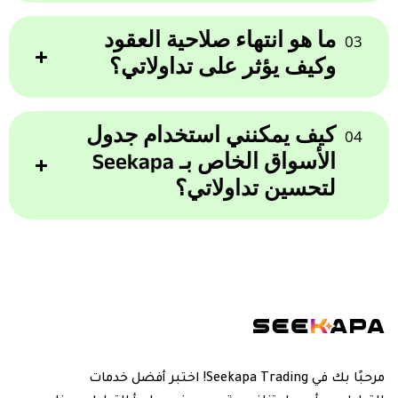
23
Monday-
Natural Gas
1:00
24:00
Friday
ما هو انتهاء صلاحية العقود
GoldSilver
03
وكيف يؤثر على تداولاتي؟
2026-08-
HHI-AUG26
23
China H-Shares Futures
كيف يمكنني استخدام جدول
04
الأسواق الخاص بـ Seekapa
لتحسين تداولاتي؟
مرحبًا بك في Seekapa Trading! اختبر أفضل خدمات